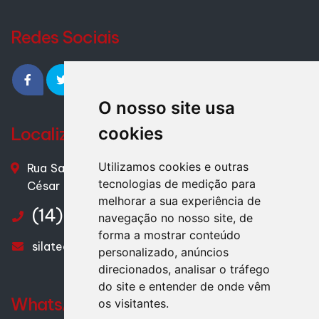
Redes Sociais
O nosso site usa
Localização
cookies
Utilizamos cookies e outras
Rua Saldanha Marinho, nº 51 – Centro – Cerqueira
tecnologias de medição para
César - SP – CEP. 18760-007
melhorar a sua experiência de
(14) 3714-1358
navegação no nosso site, de
forma a mostrar conteúdo
silatec@silatec.com.br
personalizado, anúncios
direcionados, analisar o tráfego
do site e entender de onde vêm
WhatsApp
os visitantes.